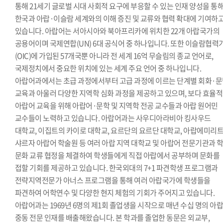
통해 21세기 글로벌 시대 사회적 요구에 부응할 수 있는 인재 양성을 통
한국과 아랍·이슬람 세계와의 이해 증진 및 교류와 협력 확대에 기여하
있습니다. 아랍어는 서아시아와 북아프리카에 위치한 22개 아랍국가의
공용어이며 국제연합(UN) 6대 공식어 중 하나입니다. 또한 이슬람협력
(OIC)에 가입된 57개국뿐 아니라 전 세계 16억 무슬림의 종교 언어로,
국제정치에서 중요한 위치에 있는 세계 주요 언어 중 하나입니다.
아랍어과에서는 초급 과정에서부터 고급 과정에 이르는 단계별 회화·
교육과 아울러 다양한 지역학 심화 과정을 제공하고 있으며, 보다 효율
아랍어 교육을 위해 아랍어·문학 및 지역학 전공 교수들과 아랍 원어민
교수들이 노력하고 있습니다. 아랍어과는 사우디아라비아 킹사우드
대학교, 이집트의 카이로 대학교, 요르단의 요르단 대학교, 아랍에미리
샤르자 아랍어 학술원 등 여러 아랍 지역 대학교 및 아랍어 전문기관과 
문화 교류 협정을 체결하여 학생들에게 직접 아랍에서 공부하며 문화를
접할 기회를 제공하고 있습니다. 한국외대의 7+1 파견학생 프로그램과
전략지역전문가 아너스 프로그램을 통해 여러 아랍국가에 학생들을
파견하여 어학연수 및 다양한 현지 체험의 기회가 주어지고 있습니다.
아랍어과는 1969년 6명의 제1회 졸업생을 시작으로 매년 수십 명의 아랍
중동 전문 인재를 배출해왔습니다. 본 학과를 졸업한 동문은 외교부,