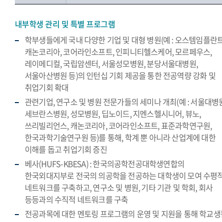
내부학생 관리 및 특별 프로그램
학부생들에게 국내 다양한 기업 및 대형 병원(예 : 오스템임플란트
캐논코리아, 코어라인소프트, 인피니티헬스케어, 모르페우스,
레이메디컬, 국립암센터, 서울성모병원, 분당서울대병원,
서울아산병원 등)의 인턴십 기회 제공을 통한 전공역량 강화 및
취업기회 확대
관련기업, 연구소 및 병원 전문가들의 세미나 개최(예 : 서울대병원
세브란스병원, 성모병원, 딥노이드, 지멘스헬시니어, 뷰노,
쓰리빌리언스, 캐논코리아, 코어라인소프트, 표준과학연구원,
한국과학기술연구원 등)를 통해, 학계 뿐 아니라 산업계에 대한
이해를 돕고 취업기회 증진
베사(HUFS-KBESA) : 한국의공학전공대학생연합의
한국외대지부로 전국의 의공학을 전공하는 대학생이 모여 수평
네트워크를 구축하고, 연구소 및 병원, 기타 기관 및 학회, 회사
등등과의 수직적 네트워크를 구축
전공과목에 대한 멘토링 프로그램의 운영 및 지원을 통해 학교생