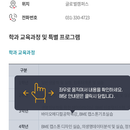
위치
글로벌캠퍼스
전화번호
031-330-4723
학과 교육과정 및 특별 프로그램
학과 교육과정
구분
1학년
일반생물학 및 실험, 컴퓨터개론 및 실습
2학년
미생물학, 선형대수학, 바이오확률통계, 의용회로 및 실습
생명정보학을 위한 데이터마이닝, BME 신호및시스템, 
3학년
바이오메디컬공학특강, BME 캡스톤기초실습
4학년
BME 캡스톤 디자인 실습, 의생명데이터분석 및 실습, 