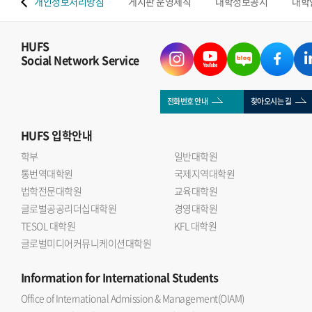
 맵
개인정보처리방침
게시판 운영세칙
대학정보공시
대학
HUFS
Social Network Service
전화번호 안내
찾아오시는 길
HUFS
입학안내
학부
일반대학원
통번역대학원
국제지역대학원
법학전문대학원
교육대학원
글로벌공공리더십대학원
경영대학원
TESOL 대학원
KFL 대학원
글로벌미디어커뮤니케이션대학원
Information
for International Students
Office of International Admission & Management(OIAM)