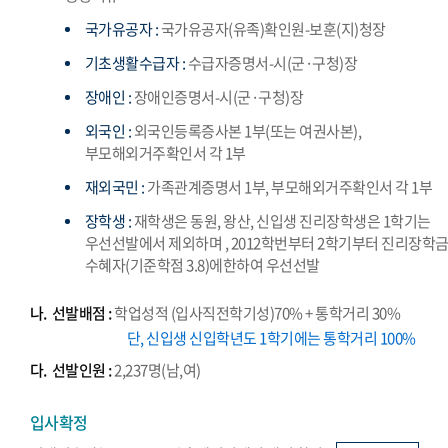
국가유공자 :
국가유공자(유족)확인원-보훈(지)청장
기초생활수급자 :
수급자증명서-시(군·구청)장
장애인 :
장애인증명서-시(군·구청)장
외국인 :
외국인등록증사본 1부(또는 여권사본),
부모해외거주확인서 각 1부
재외국민 :
가족관계증명서 1부, 부모해외거주확인서 각 1부
장학생 :
재학생은 동원, 왕산, 신입생 진리장학생은 1학기는
우선선발에서 제외하며 , 2012학번부터 2학기부터 진리장학
수혜자(기준학점 3.8)에한하여 우선선발
나.
선발배점 :
학업성적 (입사직전학기성)70% + 통학거리 30%
단, 신입생 신입학년도 1학기에는 통학거리 100%
다.
선발인원 :
2,237명(남,여)
입사확정