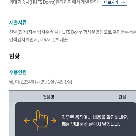
외대기숙사(HUFS Dorm)홈페이지에서 개별 확인
바로가기
제출서류
선발(합격)자는 입사수속 시 HUFS Dorm 학사운영팀으로 주민등록등본
결핵검사확인서, 서약서 1부 제출
현황
수용인원
남, 여(2,234명) / (2인 1실 / 4인 1실)
건물명
건물
A동
HUFS Dorm 제2기숙사
B동
C동