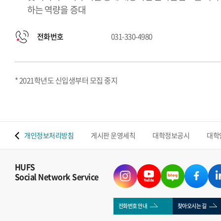
하는 역량을 증대
전화번호
031-330-4980
* 2021학년도 신입생부터 모집 중지
 맵
개인정보처리방침
게시판 운영세칙
대학정보공시
대학
HUFS
Social Network Service
전화번호 안내
찾아오시는 길