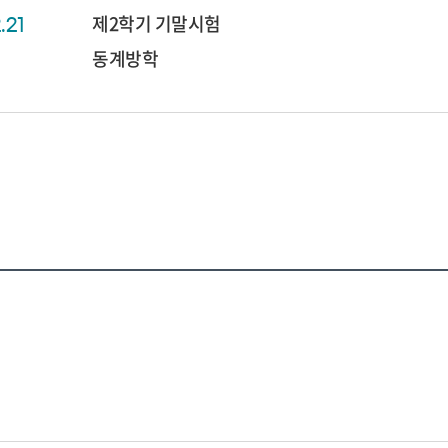
제2학기 기말시험
2.21
동계방학