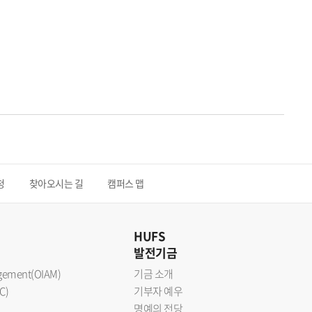
청
찾아오시는 길
캠퍼스 맵
HUFS
발전기금
nagement(OIAM)
기금 소개
C)
기부자 예우
명예의 전당