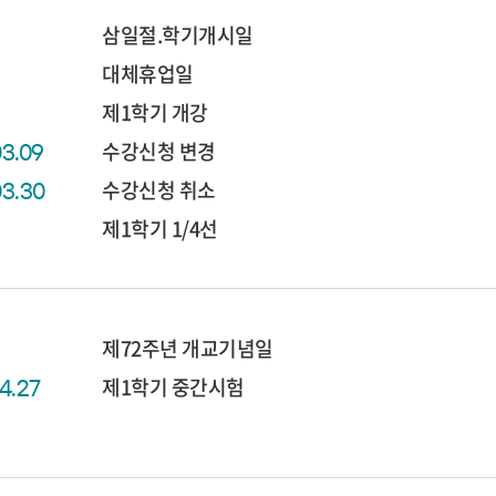
삼일절.학기개시일
대체휴업일
제1학기 개강
수강신청 변경
03.09
수강신청 취소
03.30
제1학기 1/4선
제72주년 개교기념일
제1학기 중간시험
04.27