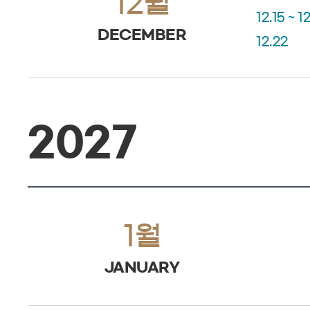
12월
12.15 ~ 1
DECEMBER
12.22
2027
1월
JANUARY