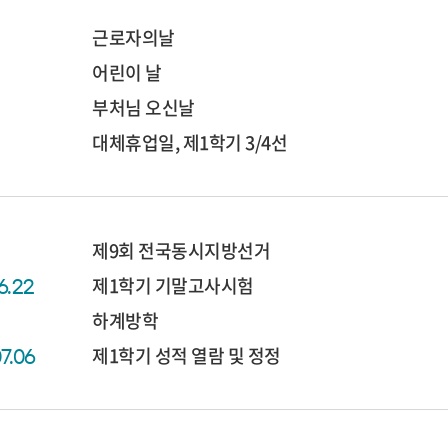
근로자의날
어린이 날
부처님 오신날
대체휴업일, 제1학기 3/4선
제9회 전국동시지방선거
제1학기 기말고사시험
6.22
하계방학
제1학기 성적 열람 및 정정
07.06