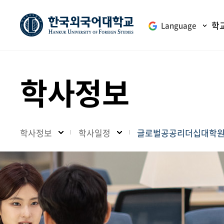
학
Language
학사정보
학사정보
학사일정
글로벌공공리더십대학