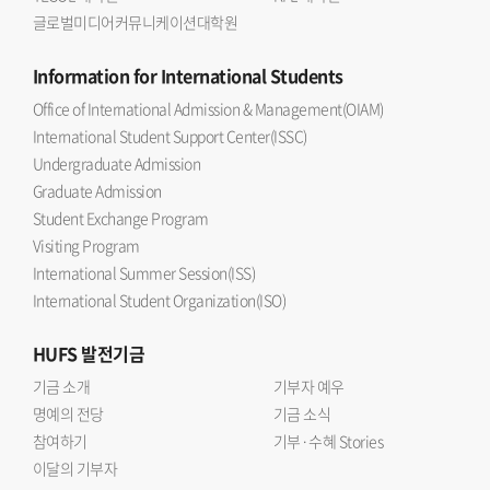
글로벌미디어커뮤니케이션대학원
Information
for International Students
Office of International Admission & Management(OIAM)
International Student Support Center(ISSC)
Undergraduate Admission
Graduate Admission
Student Exchange Program
Visiting Program
International Summer Session(ISS)
International Student Organization(ISO)
HUFS
발전기금
기금 소개
기부자 예우
명예의 전당
기금 소식
참여하기
기부·수혜 Stories
이달의 기부자