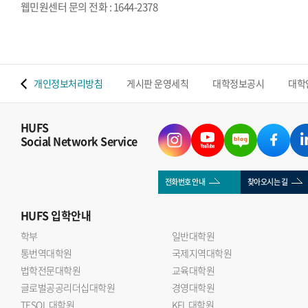
웹민원센터 문의 전화 : 1644-2378
 맵
개인정보처리방침
게시판 운영세칙
대학정보공시
대학
HUFS
Social Network Service
전화번호 안내
찾아오시는 길
HUFS
입학안내
학부
일반대학원
통번역대학원
국제지역대학원
법학전문대학원
교육대학원
글로벌공공리더십대학원
경영대학원
TESOL 대학원
KFL 대학원