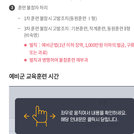
훈련 불참자 처리
3
1차 훈련 불참시 고발조치(동원훈련 Ⅰ형)
3차 훈련 불참시 고발조치 : 기본훈련, 작계훈련, 동원훈련 ll형
(비숙영)
벌칙：예비군법(1년 이하 징역, 1,000만원 이하의 벌금, 구
또는 과료)
벌칙과 병행하여 불참훈련 재부과
예비군 교육훈련 시간
구 분
신규 전역자(간부/병)