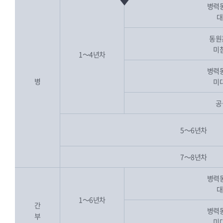
병력
대
동원
미
1～4년차
병력
병
미
공
5～6년차
7～8년차
병력
대
1～6년차
간
병력
부
미