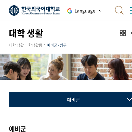
Language
대학 생활
대학 생활
학생활동
예비군·병무
예비군
예비군
병무
예비군
민방위