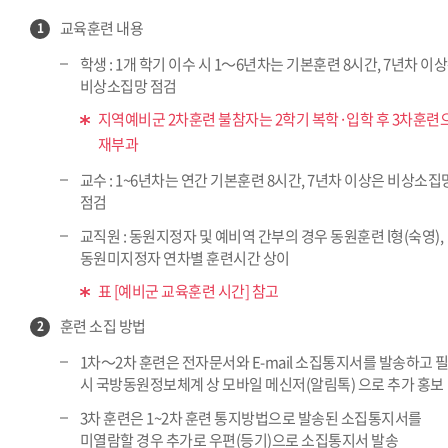
교육훈련 내용
1
학생 : 1개 학기 이수 시 1～6년차는 기본훈련 8시간, 7년차 이
비상소집망 점검
지역예비군 2차훈련 불참자는 2학기 복학·입학 후 3차훈련
재부과
교수 : 1~6년차는 연간 기본훈련 8시간, 7년차 이상은 비상소집
점검
교직원 : 동원지정자 및 예비역 간부의 경우 동원훈련 l형(숙영),
동원미지정자 연차별 훈련시간 상이
표 [예비군 교육훈련 시간] 참고
훈련 소집 방법
2
1차～2차 훈련은 전자문서와 E-mail 소집통지서를 발송하고 
시 국방동원정보체계 상 모바일 메신저(알림톡) 으로 추가 홍보
3차 훈련은 1~2차 훈련 통지방법으로 발송된 소집통지서를
미열람할 경우 추가로 우편(등기)으로 소집통지서 발송