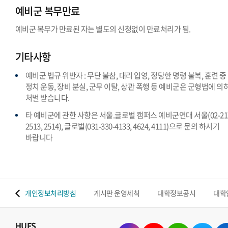
예비군 복무만료
예비군 복무가 만료된 자는 별도의 신청없이 만료처리가 됨.
기타사항
예비군 법규 위반자 : 무단 불참, 대리 입영, 정당한 명령 불복, 훈련 중
정치 운동, 장비 분실, 군무 이탈, 상관 폭행 등 예비군은 군형법에 의
처벌 받습니다.
타 예비군에 관한 사항은 서울.글로벌 캠퍼스 예비군연대 서울(02-217
2513, 2514), 글로벌(031-330-4133, 4624, 4111)으로 문의 하시기
바랍니다
 맵
개인정보처리방침
게시판 운영세칙
대학정보공시
대학
HUFS