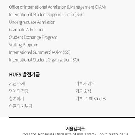
Office of International Admission & Management(OIAM)
International Student Support Center(ISSC)
Undergraduate Admission
Graduate Admission
Student Exchange Program
Visiting Program
International Summer Session(ISS)
International Student Organization(ISO)
HUFS
발전기금
기금 소개
기부자 예우
명예의 전당
기금 소식
참여하기
기부·수혜 Stories
이달의 기부자
서울캠퍼스
(02450) 서울특별시 동대문구 이문로 107 Tel. 82-2-2173-2114