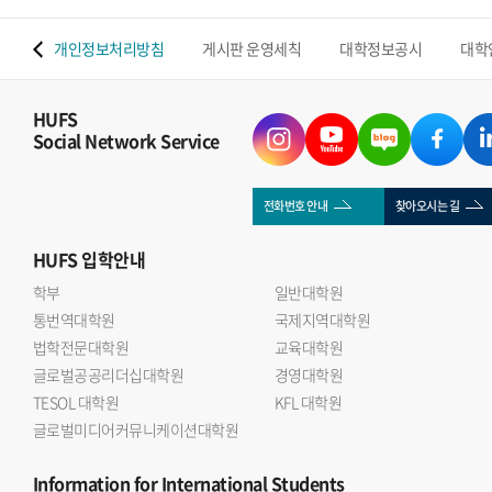
 맵
개인정보처리방침
게시판 운영세칙
대학정보공시
대학
HUFS
Social Network Service
전화번호 안내
찾아오시는 길
HUFS
입학안내
학부
일반대학원
통번역대학원
국제지역대학원
법학전문대학원
교육대학원
글로벌공공리더십대학원
경영대학원
TESOL 대학원
KFL 대학원
글로벌미디어커뮤니케이션대학원
Information
for International Students