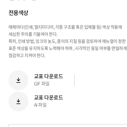
시그니처
전용색상
Stationery Items
상징
매체마다(인쇄, 멀티미디어, 각종 구조물 혹은 입체물 등) 색상 적용에
전용서체
세심한 주의를 기울여야 한다.
PPT템플릿
특히, 인쇄 방법, 잉크의 농도, 종이의 지질 등을 검토하여 매뉴얼이 정한
캐릭터
표준 색상을 유지하도록 노력해야 하며 , 시각적인 동일 여부를 면밀하게
점검하고 지켜야 한다.
교표 다운로드
GIF 파일
교표 다운로드
AI 파일