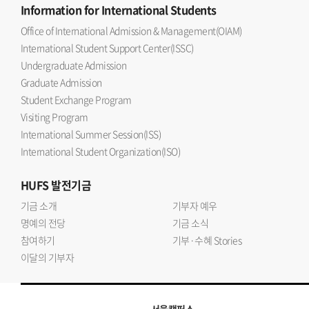
Information
for International Students
Office of International Admission & Management(OIAM)
International Student Support Center(ISSC)
Undergraduate Admission
Graduate Admission
Student Exchange Program
Visiting Program
International Summer Session(ISS)
International Student Organization(ISO)
HUFS
발전기금
기금 소개
기부자 예우
명예의 전당
기금 소식
참여하기
기부·수혜 Stories
이달의 기부자