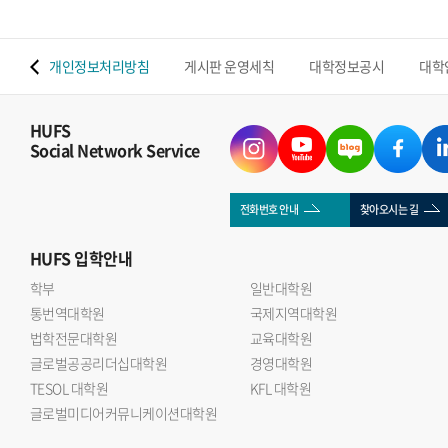
 맵
개인정보처리방침
게시판 운영세칙
대학정보공시
대학
HUFS
Social Network Service
전화번호 안내
찾아오시는 길
HUFS
입학안내
학부
일반대학원
통번역대학원
국제지역대학원
법학전문대학원
교육대학원
글로벌공공리더십대학원
경영대학원
TESOL 대학원
KFL 대학원
글로벌미디어커뮤니케이션대학원