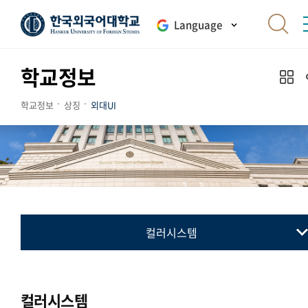
Language
학교정보
학교정보
상징
외대UI
컬러시스템
교표(심벌마크)
컬러시스템
컬러시스템
로고타입