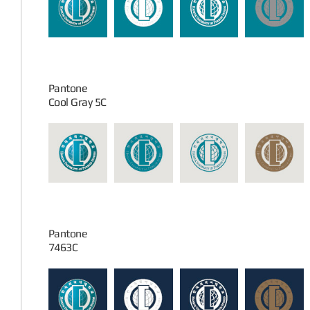
Pantone
Cool Gray 5C
Pantone
7463C