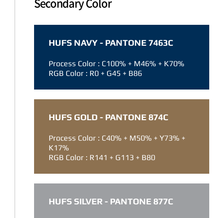
Secondary Color
HUFS NAVY - PANTONE 7463C
Process Color : C100% + M46% + K70%
RGB Color : R0 + G45 + B86
HUFS GOLD - PANTONE 874C
Process Color : C40% + M50% + Y73% +
K17%
RGB Color : R141 + G113 + B80
HUFS SILVER - PANTONE 877C