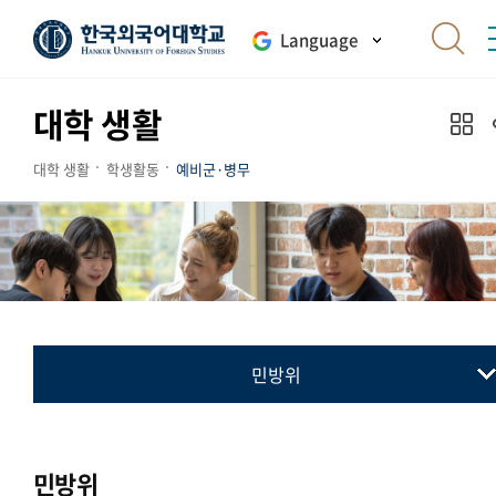
Language
대학 생활
대학 생활
학생활동
예비군·병무
민방위
예비군
병무
민방위
민방위