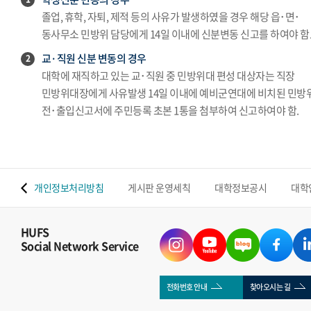
졸업, 휴학, 자퇴, 제적 등의 사유가 발생하였을 경우 해당 읍･면･
동사무소 민방위 담당에게 14일 이내에 신분변동 신고를 하여야 함
교·직원 신분 변동의 경우
2
대학에 재직하고 있는 교･직원 중 민방위대 편성 대상자는 직장
민방위대장에게 사유발생 14일 이내에 예비군연대에 비치된 민방
전･출입신고서에 주민등록 초본 1통을 첨부하여 신고하여야 함.
 맵
개인정보처리방침
게시판 운영세칙
대학정보공시
대학
HUFS
Social Network Service
전화번호 안내
찾아오시는 길