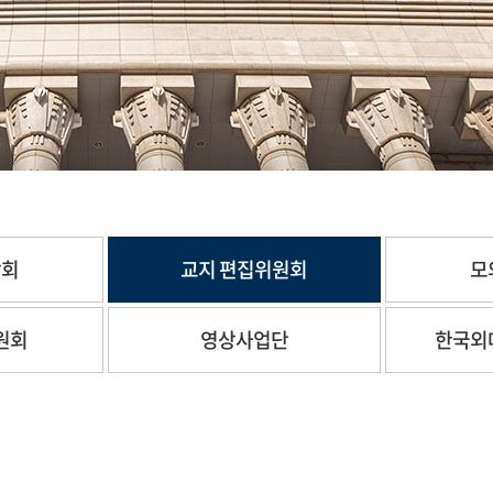
합회
교지 편집위원회
모
원회
영상사업단
한국외