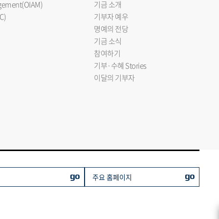
nagement(OIAM)
기금 소개
C)
기부자 예우
명예의 전당
기금 소식
참여하기
기부·수혜 Stories
이달의 기부자
go
go
주요 홈페이지