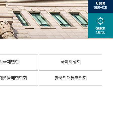
USER
SERVICE
QUICK
MENU
의국제연합
국제학생회
대풍물패연합회
한국외대통역협회