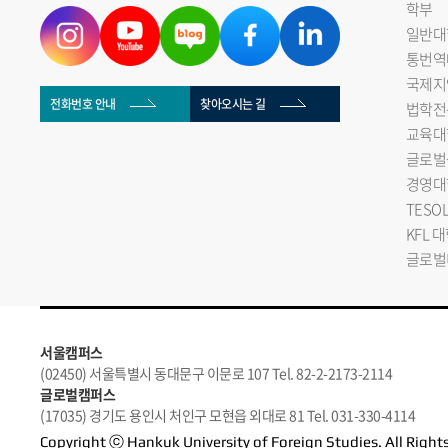
학부
일반대
통번역
국제지
전화번호 안내
찾아오시는 길
법학전
교육대
글로벌
경영대
TESO
KFL 
글로벌
서울캠퍼스
(02450) 서울특별시 동대문구 이문로 107 Tel. 82-2-2173-2114
글로벌캠퍼스
(17035) 경기도 용인시 처인구 모현읍 외대로 81 Tel. 031-330-4114
Copyright ⓒ Hankuk University of Foreign Studies. All Right