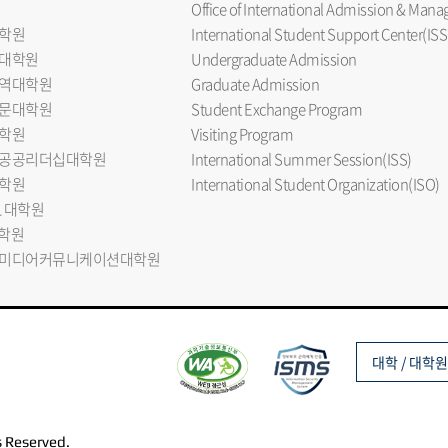
Office of International Admission & Ma
학원
International Student Support Center(ISS
대학원
Undergraduate Admission
역대학원
Graduate Admission
문대학원
Student Exchange Program
학원
Visiting Program
공공리더십대학원
International Summer Session(ISS)
학원
International Student Organization(ISO)
L 대학원
대학원
미디어커뮤니케이션대학원
대학 / 대학원
s Reserved.