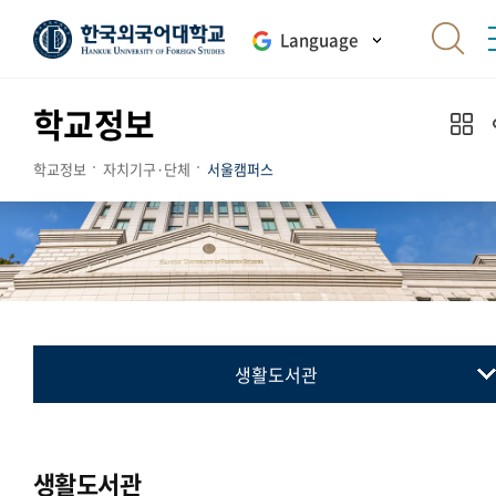
Language
학교정보
학교정보
자치기구·단체
서울캠퍼스
생활도서관
총학생회
동아리연합회
생활도서관
교지 편집위원회