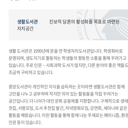
모의국제연합
국제학생회
생활도서관
생활도서관
진보적 담론의 활성화를 목표로 마련된
학생복지위원회
자치공간
영상사업단
한국외대풍물패연합회
생활 도서관은 1999년에 문을 연 학생자치도서관입니다. 학생회비로
한국외대통역협회
운영되며, 생도지기로 활동하는 학생들의 평등한 소통을 통해 꾸려가고
한국외대119학군단
있습니다. 주로 인문˙사회과학 도서가 많지만, 다른 분야의 좋은 책들
조금씩 구비하고 있습니다.
중앙도서관이 개인적인 지식을 습득하는 곳이라면 생활도서관은 함께
고민을 나누고 공부하며 작지만 의미 있는 활동들을 직접 꾸려가는
공간입니다. 더 나아가 대안 문화 공동체를 지향합니다. 구체적으로 생
찻집, 서평모임, 도서 추천집 발간, 저녁영화모임, 강연회, 세미나와 같은
활동을 해왔습니다. 이런 활동을 통해 함께 나눈 주제로는 페미니즘, 환경
인권 등이 있습니다.